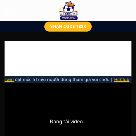
Bỏ
qua
nội
dung
NHẬN CODE 188K
emwin
đạt mốc 5 triệu người dùng tham gia vui chơi.
|
HitClub
- To
Đang tải video...