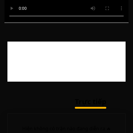
Lỗi khi tải danh sách bình luận viên
Trực tiếp
Hiện không có trận nào đang diễn ra 🔥