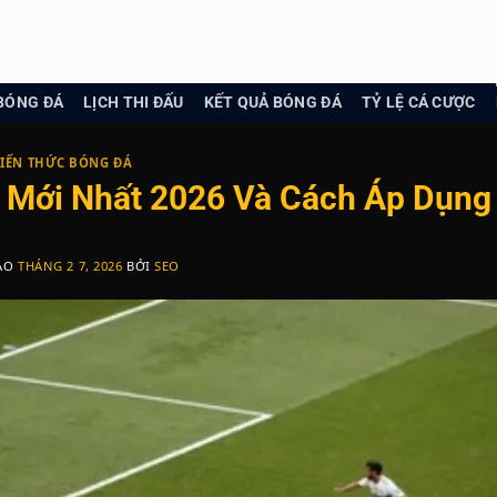
BÓNG ĐÁ
LỊCH THI ĐẤU
KẾT QUẢ BÓNG ĐÁ
TỶ LỆ CÁ CƯỢC
KIẾN THỨC BÓNG ĐÁ
h Mới Nhất 2026 Và Cách Áp Dụn
ÀO
THÁNG 2 7, 2026
BỞI
SEO