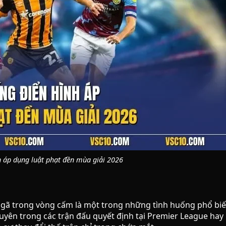
h áp dụng luật phạt đền mùa giải 2026
ngã trong vòng cấm là một trong những tình huống phổ bi
 xuyên trong các trận đấu quyết định tại Premier League hay