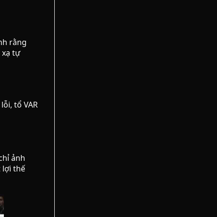
nh rằng
 xạ tự
lỗi, tổ VAR
chỉ ảnh
lợi thế