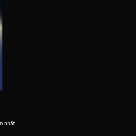
ến nhất