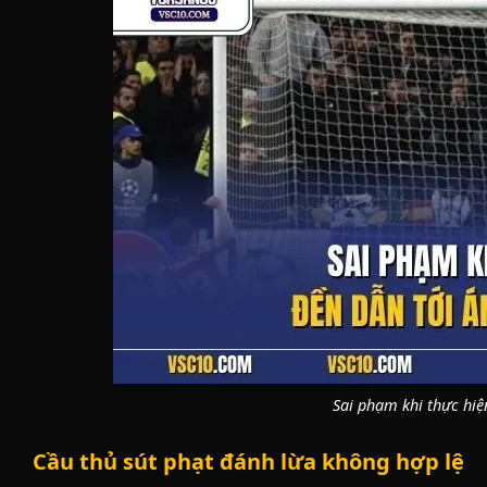
Sai phạm khi thực hiệ
Cầu thủ sút phạt đánh lừa không hợp lệ