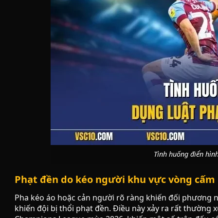
Tình huống điển hìn
Phạt đền do kéo người khu vực vòng cấm
Pha kéo áo hoặc cản người rõ ràng khiến đối phương 
khiến đội bị thổi phạt đền. Điều này xảy ra rất thường