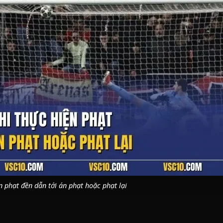
n phạt đền dẫn tới án phạt hoặc phạt lại